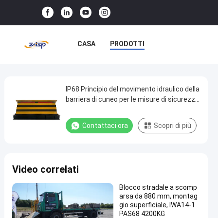
CASA
PRODOTTI
SPETTACOLO VR
SU DI NOI
VISITA ALLA FABBRICA
IP68 Principio del movimento idraulico della
IP68
barriera di cuneo per le misure di sicurezza
Principio
più avanzate
CONTROLLO DELLA QUALITÀ
del
Contattaci ora
Scopri di più
CONTATTACI
NOTIZIE
movimento
idraulico
CASI
della
Video correlati
barriera
di
Blocco stradale a scomp
arsa da 880 mm, montag
cuneo
gio superficiale, IWA14-1
per
PAS68 4200KG