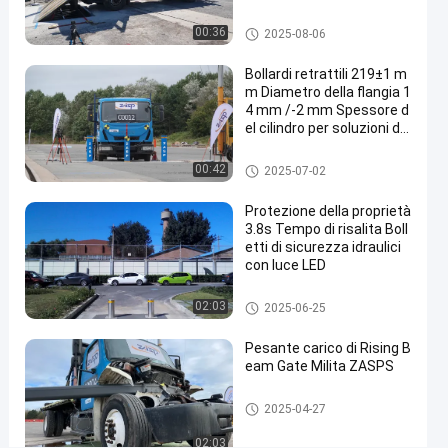
le
stampi della strada
00:36
2025-08-06
misure
Bollardi retrattili 219±1 m
di
m Diametro della flangia 1
sicurezza
4 mm /-2 mm Spessore d
el cilindro per soluzioni di
più
sicurezza versatili
avanzate
Bollardi rimovibili
00:42
2025-07-02
stampi
Contattaci ora
Protezione della proprietà
2025-
22
della
3.8s Tempo di risalita Boll
04-27
viste
Condividi
strada
etti di sicurezza idraulici
con luce LED
#
Bitte automatiche
road
02:03
2025-06-25
blocker
Pesante carico di Rising B
system
eam Gate Milita ZASPS
#
mobile
Porta a raggi ascendenti
2025-04-27
road
blocker
02:03