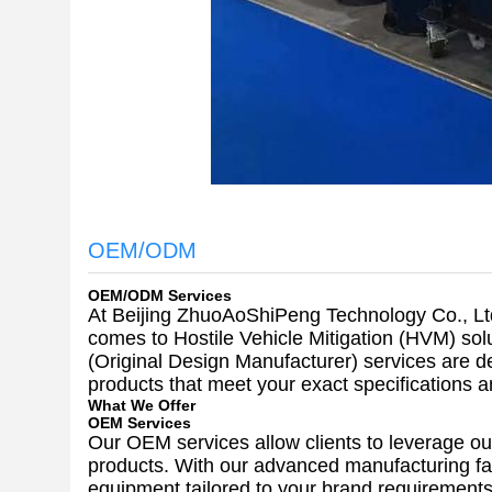
OEM/ODM
OEM/ODM Services
At Beijing ZhuoAoShiPeng Technology Co., Ltd
comes to Hostile Vehicle Mitigation (HVM) s
(Original Design Manufacturer) services are d
products that meet your exact specifications a
What We Offer
OEM Services
Our OEM services allow clients to leverage our
products. With our advanced manufacturing fa
equipment tailored to your brand requirements