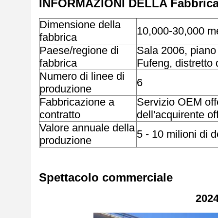
INFORMAZIONI DELLA Fabbric
Dimensione della
10,000-30,000 me
fabbrica
Paese/regione di
Sala 2006, piano 
fabbrica
Fufeng, distretto 
Numero di linee di
6
produzione
Fabbricazione a
Servizio OEM offer
contratto
dell'acquirente of
Valore annuale della
5 - 10 milioni di d
produzione
Spettacolo commerciale
202