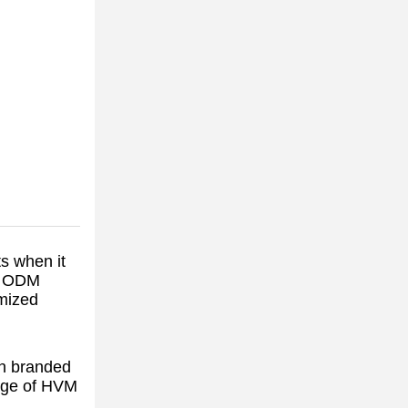
s when it
nd ODM
omized
wn branded
ange of HVM