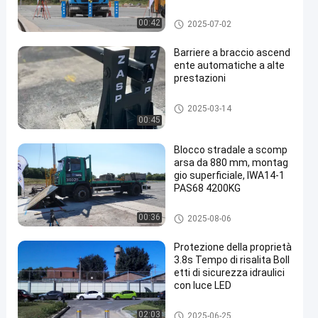
sicurezza versatili
Bollardi rimovibili
00:42
2025-07-02
Barriere a braccio ascend
ente automatiche a alte
prestazioni
Porta a raggi ascendenti
2025-03-14
00:45
Blocco stradale a scomp
arsa da 880 mm, montag
gio superficiale, IWA14-1
PAS68 4200KG
stampi della strada
00:36
2025-08-06
Protezione della proprietà
3.8s Tempo di risalita Boll
etti di sicurezza idraulici
con luce LED
Bitte automatiche
02:03
2025-06-25