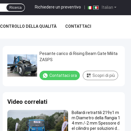
Richiedere un preventivo
|
Italian
Ricerca
CONTROLLO DELLA QUALITÀ
CONTATTACI
Pesante carico di Rising Beam Gate Milita
ZASPS
Contattaci ora
Scopri di più
Video correlati
Bollardi retrattili 219±1 m
m Diametro della flangia 1
4 mm /-2 mm Spessore d
el cilindro per soluzioni di