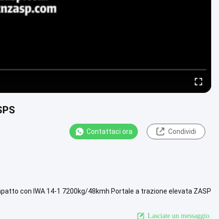
ASPS
Contattaci ora
Condividi
impatto con IWA 14-1 7200kg/48kmh Portale a trazione elevata ZASP
e di ...
Guarda di più
Lasciate un messaggio.