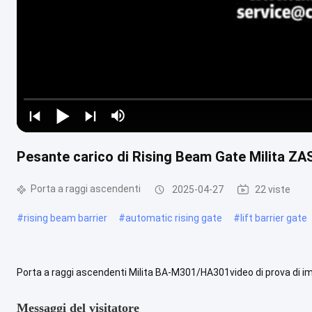
Pesante carico di Rising Beam Gate Milita Z
Porta a raggi ascendenti
2025-04-27
22 viste
#
rising beam barrier
#
automatic rising gate
#
lift barrier gate
Porta a raggi ascendenti Milita BA-M301/HA301video di prova di 
nuova gamma di prodotti lanciata nel 2021 conPer le apparecchiatur
Messaggi del visitatore