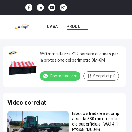
CASA
PRODOTTI
SPETTACOLO VR
SU DI NOI
VISITA ALLA FABBRICA
650 mm altezza K12 barriera di cuneo per
650
la protezione del perimetro 3M-6M
mm
lunghezza
CONTROLLO DELLA QUALITÀ
altezza
Contattaci ora
Scopri di più
CONTATTACI
NOTIZIE
K12
barriera
CASI
di
Video correlati
cuneo
per
Blocco stradale a scomp
arsa da 880 mm, montag
la
gio superficiale, IWA14-1
protezione
PAS68 4200KG