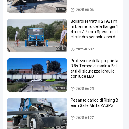
del
stampi della strada
00:36
2025-08-06
perimetro
Bollardi retrattili 219±1 m
3M-
m Diametro della flangia 1
6M
4 mm /-2 mm Spessore d
el cilindro per soluzioni di
lunghezza
sicurezza versatili
Bollardi rimovibili
00:42
2025-07-02
stampi
Contattaci ora
2025-
3
della
03-13
viste
Protezione della proprietà
Condividi
strada
3.8s Tempo di risalita Boll
etti di sicurezza idraulici
#
con luce LED
road
blocker
Bitte automatiche
02:03
2025-06-25
system
#
Pesante carico di Rising B
eam Gate Milita ZASPS
mobile
road
Porta a raggi ascendenti
2025-04-27
blocker
#
02:03