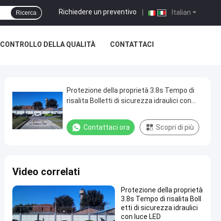
Richiedere un preventivo
|
Italian
Ricerca
CONTROLLO DELLA QUALITÀ
CONTATTACI
Protezione della proprietà 3.8s Tempo di
risalita Bolletti di sicurezza idraulici con
luce LED
Contattaci ora
Scopri di più
Video correlati
Protezione della proprietà
3.8s Tempo di risalita Boll
etti di sicurezza idraulici
con luce LED