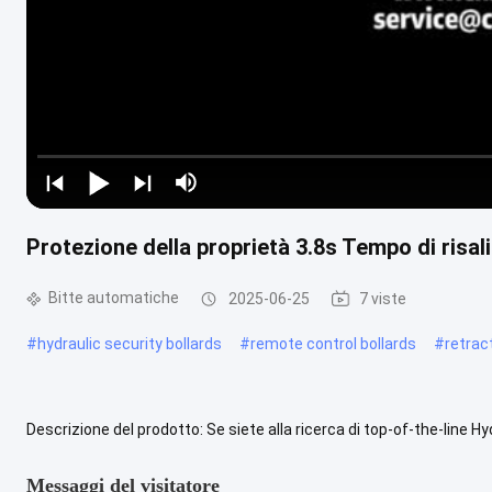
Protezione della proprietà 3.8s Tempo di risalit
Bitte automatiche
2025-06-25
7 viste
#
hydraulic security bollards
#
remote control bollards
#
retrac
Descrizione del prodotto: Se siete alla ricerca di top-of-the-line 
controllo per i vostri locali?progettato per offrire una protezione...
Messaggi del visitatore