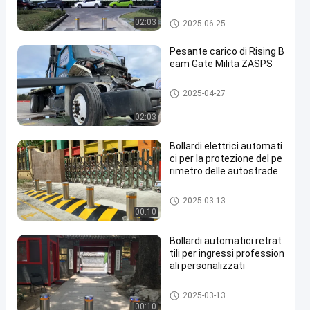
Bitte automatiche
02:03
2025-06-25
Pesante carico di Rising B
eam Gate Milita ZASPS
Porta a raggi ascendenti
2025-04-27
02:03
Bollardi elettrici automati
ci per la protezione del pe
rimetro delle autostrade
Bitte automatiche
2025-03-13
00:10
Bollardi automatici retrat
tili per ingressi profession
ali personalizzati
Bitte automatiche
2025-03-13
00:10