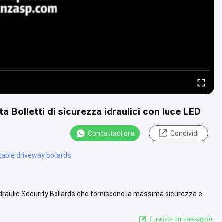
a Bolletti di sicurezza idraulici con luce LED
Contattaci ora
Condividi
table driveway bollards
Hydraulic Security Bollards che forniscono la massima sicurezza e
Guarda di più
Lasciate un messaggio.