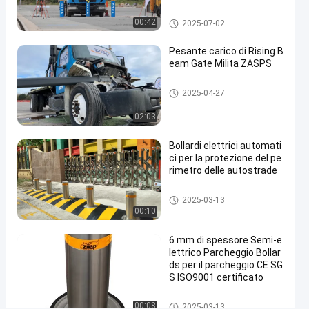
sicurezza versatili
fissi
Bollardi rimovibili
00:42
2025-07-02
Contattaci ora
Pesante carico di Rising B
bitte
2025-
29
eam Gate Milita ZASPS
fisse
04-22
viste
Condividi
Porta a raggi ascendenti
2025-04-27
#
root
02:03
fixed
Bollardi elettrici automati
bollard
ci per la protezione del pe
#
rimetro delle autostrade
parking
lot
Bitte automatiche
2025-03-13
bollards
00:10
#
stainless
6 mm di spessore Semi-e
lettrico Parcheggio Bollar
steel
ds per il parcheggio CE SG
bollards
S ISO9001 certificato
Bitte automatiche
00:08
2025-03-13