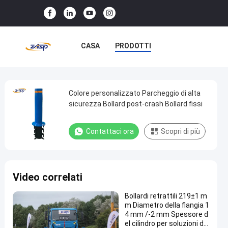
CASA
PRODOTTI
SPETTACOLO VR
SU DI NOI
VISITA ALLA FABBRICA
Colore personalizzato Parcheggio di alta
Colore
sicurezza Bollard post-crash Bollard fissi
personalizzato
CONTROLLO DELLA QUALITÀ
Parcheggio
Contattaci ora
Scopri di più
CONTATTACI
NOTIZIE
di
alta
CASI
sicurezza
Video correlati
Bollard
post-
Bollardi retrattili 219±1 m
m Diametro della flangia 1
crash
4 mm /-2 mm Spessore d
Bollard
el cilindro per soluzioni di