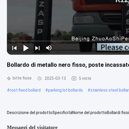
Bollardo di metallo nero fisso, poste incassat
bitte fisse
2025-03-13
5 viste
#
root fixed bollard
#
parking lot bollards
#
stainless steel bolla
Descrizione del prodottoSpecificitàNome del prodottoBollardi fi
pilastro273 ± 2 mmAltezza sopra il suolo1100±5 mmProfondezza2
Messaggi del visitatore