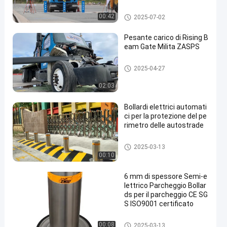
sicurezza versatili
Bollardi rimovibili
00:42
2025-07-02
Pesante carico di Rising B
eam Gate Milita ZASPS
Porta a raggi ascendenti
2025-04-27
02:03
Bollardi elettrici automati
ci per la protezione del pe
rimetro delle autostrade
Bitte automatiche
2025-03-13
00:10
6 mm di spessore Semi-e
lettrico Parcheggio Bollar
ds per il parcheggio CE SG
S ISO9001 certificato
Bitte automatiche
00:08
2025-03-13