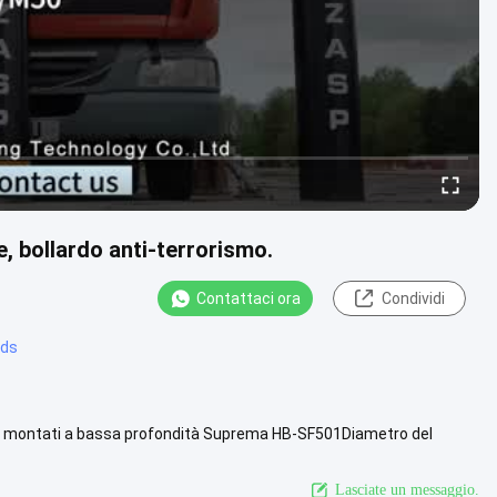
e, bollardo anti-terrorismo.
Contattaci ora
Condividi
rds
ssi montati a bassa profondità Suprema HB-SF501Diametro del
00 mmMateriale ....
Guarda di più
Lasciate un messaggio.