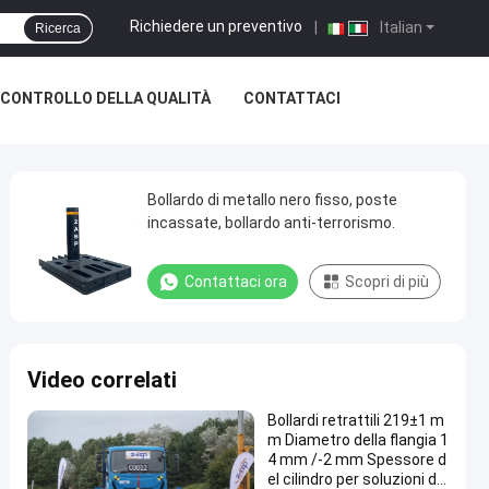
Richiedere un preventivo
|
Italian
Ricerca
CONTROLLO DELLA QUALITÀ
CONTATTACI
Bollardo di metallo nero fisso, poste
incassate, bollardo anti-terrorismo.
Contattaci ora
Scopri di più
Video correlati
Bollardi retrattili 219±1 m
m Diametro della flangia 1
4 mm /-2 mm Spessore d
el cilindro per soluzioni di