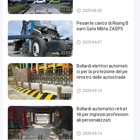
in
Bitte automatiche
02:03
2025-06-25
diversi
Pesante carico di Rising B
colori
eam Gate Milita ZASPS
Contattaci ora
Bitte
Porta a raggi ascendenti
2025-
1
2025-04-27
automatiche
05-27
viste
Condividi
02:03
#
Bollardi elettrici automati
hydraulic
ci per la protezione del pe
security
rimetro delle autostrade
bollards
Bitte automatiche
#
2025-03-13
00:10
remote
control
Bollardi automatici retrat
bollards
tili per ingressi profession
#
ali personalizzati
retractable
Bitte automatiche
driveway
2025-03-13
00:10