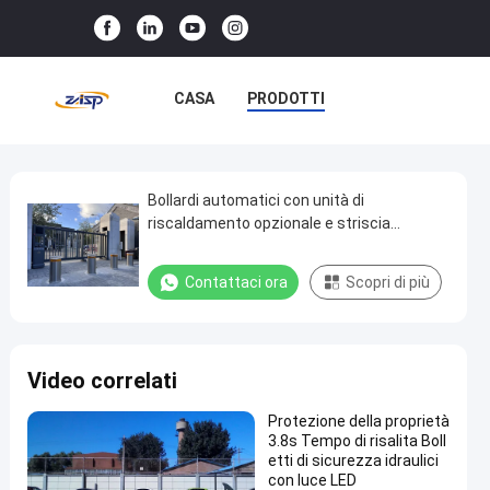
CASA
PRODOTTI
SPETTACOLO VR
SU DI NOI
VISITA ALLA FABBRICA
Bollardi automatici con unità di
Bollardi
riscaldamento opzionale e striscia
automatici
riflettente in diversi colori
CONTROLLO DELLA QUALITÀ
con
Contattaci ora
Scopri di più
CONTATTACI
NOTIZIE
unità
di
CASI
riscaldamento
Video correlati
opzionale
e
Protezione della proprietà
3.8s Tempo di risalita Boll
striscia
etti di sicurezza idraulici
riflettente
con luce LED