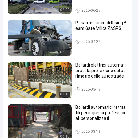
Bitte automatiche
02:03
2025-06-25
Pesante carico di Rising B
eam Gate Milita ZASPS
Porta a raggi ascendenti
2025-04-27
02:03
Bollardi elettrici automati
ci per la protezione del pe
rimetro delle autostrade
Bitte automatiche
2025-03-13
00:10
Bollardi automatici retrat
tili per ingressi profession
ali personalizzati
Bitte automatiche
2025-03-13
00:10