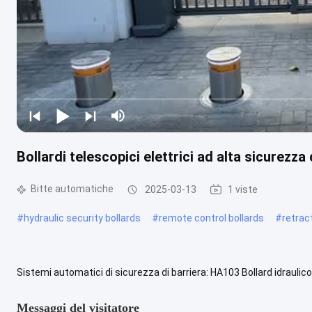
Bollardi telescopici elettrici ad alta sicurezz
Bitte automatiche
2025-03-13
1 viste
#
hydraulic security bollards
#
remote control bollards
#
retrac
Sistemi automatici di sicurezza di barriera: HA103 Bollard idraulico
Questo sistema automatico di barriera di sicurezza è adatto a: ...
Messaggi del visitatore