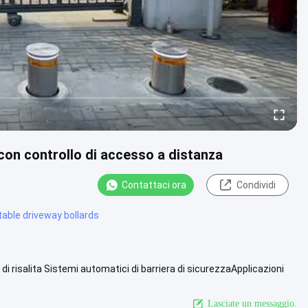
a con controllo di accesso a distanza
Contattaci ora
Condividi
table driveway bollards
 di risalita Sistemi automatici di barriera di sicurezzaApplicazioni
Guarda di più
Lasciate un messaggio.