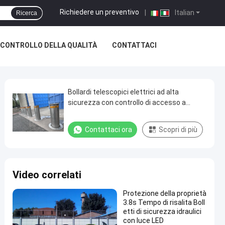
Richiedere un preventivo
|
Italian
Ricerca
CONTROLLO DELLA QUALITÀ
CONTATTACI
Bollardi telescopici elettrici ad alta
sicurezza con controllo di accesso a
distanza
Contattaci ora
Scopri di più
Video correlati
Protezione della proprietà
3.8s Tempo di risalita Boll
etti di sicurezza idraulici
con luce LED