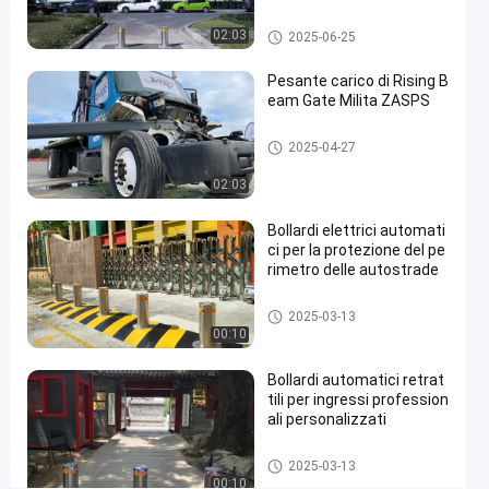
automatiche
03-13
viste
Condividi
Bitte automatiche
02:03
2025-06-25
#
Pesante carico di Rising B
hydraulic
eam Gate Milita ZASPS
security
bollards
Porta a raggi ascendenti
2025-04-27
#
02:03
remote
control
Bollardi elettrici automati
bollards
ci per la protezione del pe
#
rimetro delle autostrade
retractable
driveway
Bitte automatiche
2025-03-13
00:10
bollards
Bollardi automatici retrat
tili per ingressi profession
S
ali personalizzati
i
c
Messaggi
Bitte automatiche
2025-03-13
u
Lasciate un
del
00:10