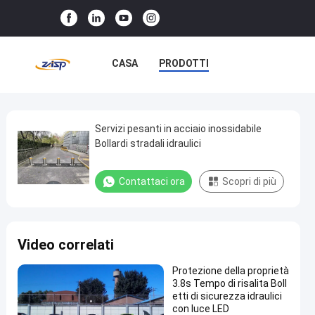
CASA
PRODOTTI
SPETTACOLO VR
SU DI NOI
VISITA ALLA FABBRICA
Servizi pesanti in acciaio inossidabile
Servizi
Bollardi stradali idraulici
pesanti
CONTROLLO DELLA QUALITÀ
in
Contattaci ora
Scopri di più
CONTATTACI
NOTIZIE
acciaio
inossidabile
CASI
Bollardi
Video correlati
stradali
idraulici
Protezione della proprietà
3.8s Tempo di risalita Boll
etti di sicurezza idraulici
Contattaci ora
Bitte
con luce LED
2025-
127