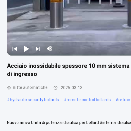
Acciaio inossidabile spessore 10 mm sistema di
di ingresso
Bitte automatiche
2025-03-13
#
hydraulic security bollards
#
remote control bollards
#
retrac
Nuovo arrivo Unità di potenza idraulica per bollard Sistema idraulico
Prodotti correlati Scalatori automatici Famiglie di bollard ...
Guarda 