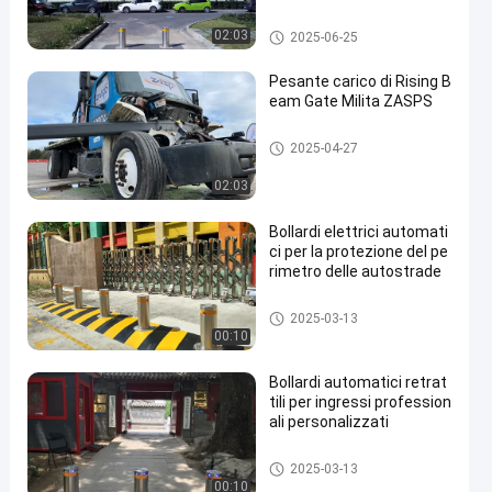
Bitte automatiche
02:03
2025-06-25
Pesante carico di Rising B
eam Gate Milita ZASPS
Porta a raggi ascendenti
2025-04-27
02:03
Bollardi elettrici automati
ci per la protezione del pe
rimetro delle autostrade
Bitte automatiche
2025-03-13
00:10
Bollardi automatici retrat
tili per ingressi profession
ali personalizzati
Bitte automatiche
2025-03-13
00:10