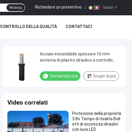
Richiedere un preventivo
|
Italian
Ricerca
CONTROLLO DELLA QUALITÀ
CONTATTACI
Acciaio inossidabile spessore 10 mm
sistema di pilastro idraulico a controllo
remoto pilastri di ingresso
Contattaci ora
Scopri di più
Video correlati
Protezione della proprietà
3.8s Tempo di risalita Boll
etti di sicurezza idraulici
con luce LED