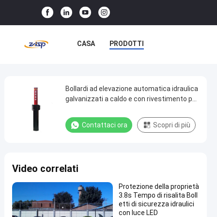
CASA
PRODOTTI
SPETTACOLO VR
SU DI NOI
VISITA ALLA FABBRICA
Bollardi ad elevazione automatica idraulica
Bollardi
galvanizzati a caldo e con rivestimento per
ad
la sicurezza
CONTROLLO DELLA QUALITÀ
elevazione
Contattaci ora
Scopri di più
CONTATTACI
NOTIZIE
automatica
idraulica
CASI
galvanizzati
Video correlati
a
caldo
Protezione della proprietà
3.8s Tempo di risalita Boll
e
etti di sicurezza idraulici
con
con luce LED