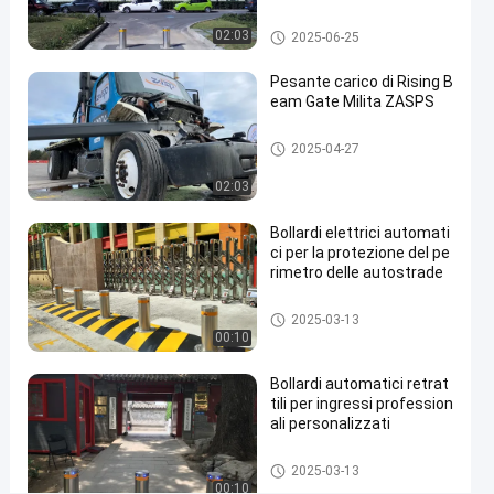
rivestimento
Bitte automatiche
02:03
2025-06-25
per
Pesante carico di Rising B
la
eam Gate Milita ZASPS
sicurezza
Porta a raggi ascendenti
2025-04-27
Contattaci ora
Bitte
2025-
5
02:03
automatiche
03-17
viste
Condividi
Bollardi elettrici automati
#
ci per la protezione del pe
rimetro delle autostrade
hydraulic
security
Bitte automatiche
2025-03-13
bollards
00:10
#
remote
Bollardi automatici retrat
control
tili per ingressi profession
ali personalizzati
bollards
#
Bitte automatiche
retractable
2025-03-13
00:10