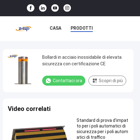
CASA
PRODOTTI
SPETTACOLO VR
SU DI NOI
VISITA ALLA FABBRICA
Bollardi in acciaio inossidabile di elevata
Bollardi
sicurezza con certificazione CE
in
CONTROLLO DELLA QUALITÀ
acciaio
Contattaci ora
Scopri di più
CONTATTACI
NOTIZIE
inossidabile
di
CASI
elevata
Video correlati
sicurezza
con
Standard di prova d'impat
to per i poli automatici di
certificazione
sicurezza per i poli autom
CE
atici di traffico