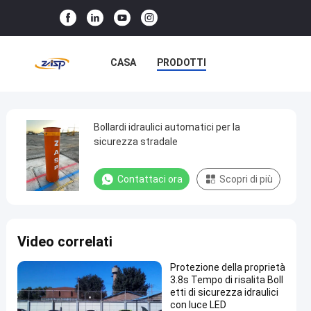
CASA
PRODOTTI
SPETTACOLO VR
SU DI NOI
VISITA ALLA FABBRICA
Bollardi idraulici automatici per la
Bollardi
sicurezza stradale
idraulici
CONTROLLO DELLA QUALITÀ
automatici
Contattaci ora
Scopri di più
CONTATTACI
NOTIZIE
per
la
CASI
sicurezza
Video correlati
stradale
Protezione della proprietà
3.8s Tempo di risalita Boll
Contattaci ora
Bitte
2025-
30
etti di sicurezza idraulici
automatiche
07-07
viste
con luce LED
Condividi