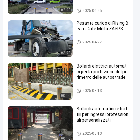
#
Bitte automatiche
02:03
2025-06-25
hydraulic
Pesante carico di Rising B
security
eam Gate Milita ZASPS
bollards
#
Porta a raggi ascendenti
2025-04-27
remote
control
02:03
bollards
#
Bollardi elettrici automati
ci per la protezione del pe
retractable
rimetro delle autostrade
driveway
bollards
Bitte automatiche
2025-03-13
00:10
B
Bollardi automatici retrat
o
tili per ingressi profession
ali personalizzati
l
Messaggi
l
Lasciate un
del
Bitte automatiche
a
2025-03-13
messaggio.
visitatore
00:10
r