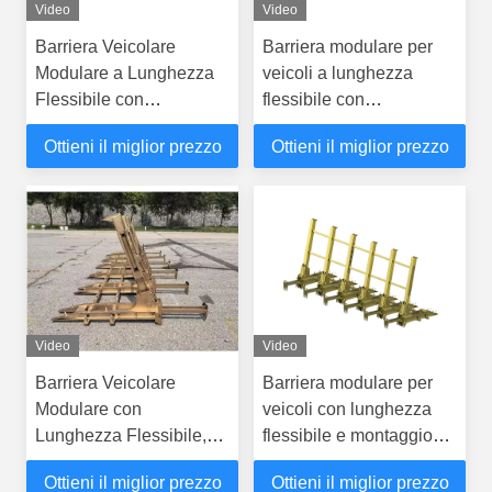
Video
Video
Barriera Veicolare
Barriera modulare per
Modulare a Lunghezza
veicoli a lunghezza
Flessibile con
flessibile con
Intercettazione a 80 km/h
intercettazione a 80 km/h
Ottieni il miglior prezzo
Ottieni il miglior prezzo
per una Maggiore
e design modulare per
Sicurezza Stradale
una maggiore sicurezza
Video
Video
Barriera Veicolare
Barriera modulare per
Modulare con
veicoli con lunghezza
Lunghezza Flessibile,
flessibile e montaggio
Design Modulare e
senza utensili per
Ottieni il miglior prezzo
Ottieni il miglior prezzo
Soluzione di Sicurezza
soluzioni di sicurezza