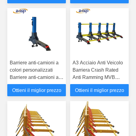
Portatile
portatili
Barriere anti-camioni a
A3 Acciaio Anti Veicolo
colori personalizzati
Barriera Crash Rated
Barriere anti-camioni a
Anti Ramming MVB
colori personalizzati
44kg
Ottieni il miglior prezzo
Ottieni il miglior prezzo
1000 mm di altezza