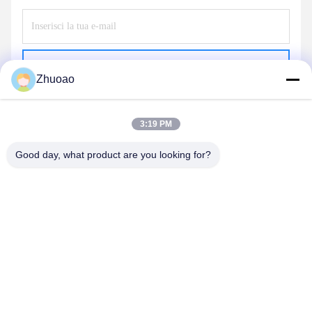
Inviare
Zhuoao
3:19 PM
Good day, what product are you looking for?
BEIJING ZHUOAOSHIPENG TECHNOLOGY
CO., LTD.
service@cnzasp.com
86-138-10893981
Sala 2005, piano 20, edificio A, edificio Shagnlian, n. 4, strada