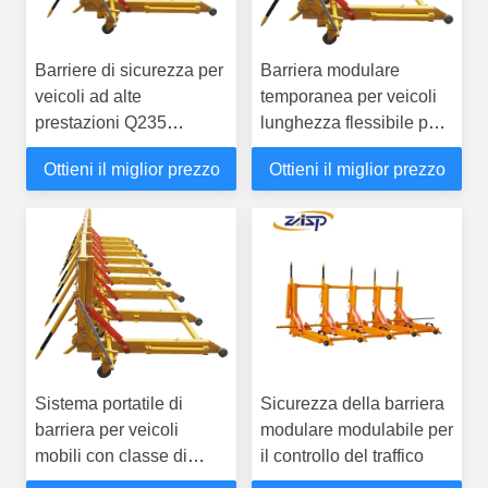
Barriere di sicurezza per
Barriera modulare
veicoli ad alte
temporanea per veicoli
prestazioni Q235
lunghezza flessibile per
Barriere temporanee
l'industria della
Ottieni il miglior prezzo
Ottieni il miglior prezzo
Hvm
protezione
Sistema portatile di
Sicurezza della barriera
barriera per veicoli
modulare modulabile per
mobili con classe di
il controllo del traffico
protezione IP68 gialla