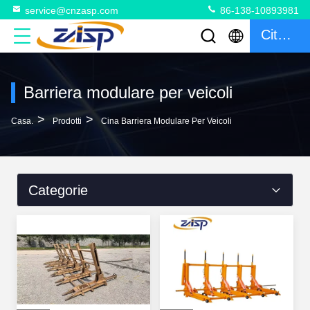
service@cnzasp.com
86-138-10893981
Citazione
Barriera modulare per veicoli
>
>
Casa.
Prodotti
Cina Barriera Modulare Per Veicoli
Categorie