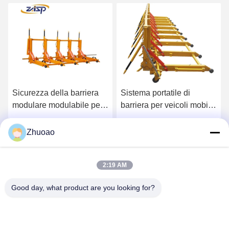
Sicurezza della barriera
Sistema portatile di
Bar
modulare modulabile per
barriera per veicoli mobili
tem
il controllo del traffico
con classe di protezione
lun
IP68 gialla
l'i
Ottieni il miglior prezzo
Ottieni il miglior prezzo
O
Zhuoao
2:19 AM
Good day, what product are you looking for?
BEIJING ZHUOAOSHIPENG TECHNOLOGY
CO., LTD.