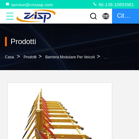
service@cnzasp.com
86-138-10893981
Citazione
Prodotti
>
>
>
Casa.
Prodotti
Barriera Modulare Per Veicoli
Barriera Modulare Pe