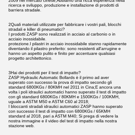
2009 nel mercato cinese,Abbiamo una ricca esperienza nella 
ricerca e sviluppo, produzione e installazione di prodotti di 
barriera stradale.
2Quali materiali utilizzate per fabbricare i vostri pali, blocchi 
stradali e killer di pneumatici?
I prodotti ZASP sono realizzati in acciaio al carbonio o in 
acciaio inossidabile.
protezione.I pilastri in acciaio inossidabile stanno rapidamente 
diventando il pilastro preferito: sono resistenti all'arrugine e 
hanno un aspetto pulito e finito per accentuare qualsiasi 
progetto architettonico.
3Hai dei prodotti per il test di impatto?
ZASP Hydraulic Automatic Bollards è il primo ad aver 
superato con successo la prova di impatto secondo gli 
standard 6800KGs / 80KMH nel 2011 in Cina;E ancora una 
volta i poli idraulici automatici hanno superato il test di impatto 
con gli standard 6800KGs / 80KMH e 1500KGs / 100KMH, 
uguale a ASTM M50 e ASTM C60 al 2018;
I bloccanti stradali idraulici automatici ZASP hanno superato 
con successo il test di impatto con 6800KGs / 65KMH 
standard al 2018, pari a ASTM M40; Si prega di vedere la 
nostra immagine e il video del test di impatto nella nostra 
stazione web.