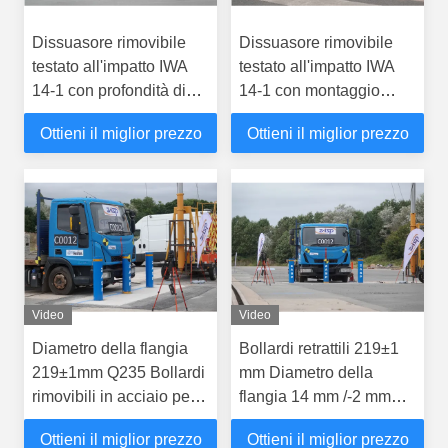
Dissuasore rimovibile
Dissuasore rimovibile
testato all'impatto IWA
testato all'impatto IWA
14-1 con profondità di
14-1 con montaggio
montaggio di 350 mm e
basso da 350 mm e
Ottieni il miglior prezzo
Ottieni il miglior prezzo
costruzione in acciaio
materiale in acciaio
Q235 per una maggiore
Q235
sicurezza
Video
Video
Diametro della flangia
Bollardi retrattili 219±1
219±1mm Q235 Bollardi
mm Diametro della
rimovibili in acciaio per
flangia 14 mm /-2 mm
un facile trasporto
Spessore del cilindro per
Ottieni il miglior prezzo
Ottieni il miglior prezzo
soluzioni di sicurezza