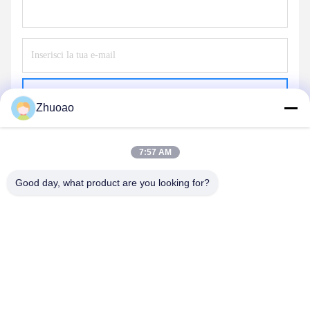
Inviare
Zhuoao
7:57 AM
Good day, what product are you looking for?
BEIJING ZHUOAOSHIPENG TECHNOLOGY
CO., LTD.
service@cnzasp.com
86-138-10893981