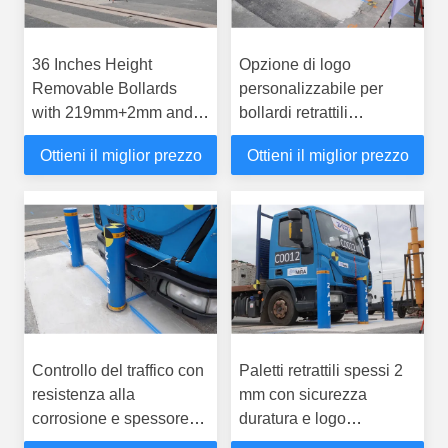
36 Inches Height
Opzione di logo
Removable Bollards
personalizzabile per
with 219mm+2mm and
bollardi retrattili
157mm+2mm Cylinder
Diametro della flangia
Ottieni il miglior prezzo
Ottieni il miglior prezzo
Diameter for Secure
219±1 mm Offerto
Access Control
Controllo del traffico con
Paletti retrattili spessi 2
resistenza alla
mm con sicurezza
corrosione e spessore
duratura e logo
cilindro di 14 mm /-2 mm
personalizzabile per