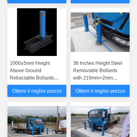
versatili
1000±5mm Height
36 Inches Height Steel
Above Ground
Removable Bollards
Retractable Bollards
with 219mm+2mm
20/25/30/40/50/60/70mm
Cylinder Diameter and
Ottieni il miglior prezzo
Ottieni il miglior prezzo
for Customer
Easy Removal
Requirements