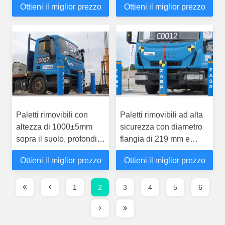
Ottieni il miglior prezzo
Ottieni il miglior prezzo
in dissuasori rimovibili
installazione a superficie
Paletti rimovibili con
Paletti rimovibili ad alta
altezza di 1000±5mm
sicurezza con diametro
sopra il suolo, profondità
flangia di 219 mm e
di fondazione di 350mm
design del logo
Ottieni il miglior prezzo
Ottieni il miglior prezzo
e spessore di 2mm per il
personalizzabile per il
controllo del traffico ad
controllo del traffico
alta sicurezza
1
2
3
4
5
6