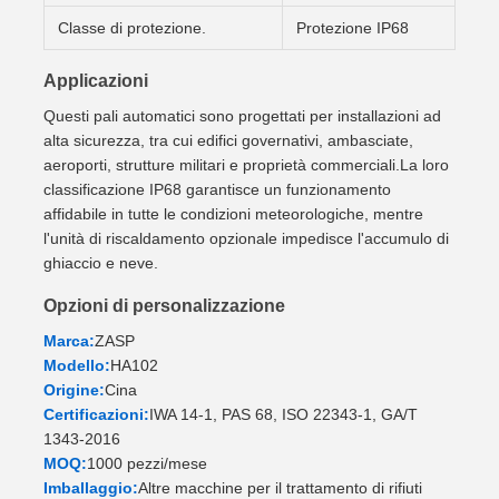
Classe di protezione.
Protezione IP68
Applicazioni
Questi pali automatici sono progettati per installazioni ad
alta sicurezza, tra cui edifici governativi, ambasciate,
aeroporti, strutture militari e proprietà commerciali.La loro
classificazione IP68 garantisce un funzionamento
affidabile in tutte le condizioni meteorologiche, mentre
l'unità di riscaldamento opzionale impedisce l'accumulo di
ghiaccio e neve.
Opzioni di personalizzazione
Marca:
ZASP
Modello:
HA102
Origine:
Cina
Certificazioni:
IWA 14-1, PAS 68, ISO 22343-1, GA/T
1343-2016
MOQ:
1000 pezzi/mese
Imballaggio:
Altre macchine per il trattamento di rifiuti