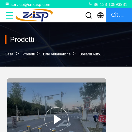
service@cnzasp.com
86-138-10893981
Citazione
Prodotti
>
>
>
Casa.
Prodotti
Bitte Automatiche
Bollardi Automatici 600 Mm IP68 Con Unità Di Riscaldamento Opzionale