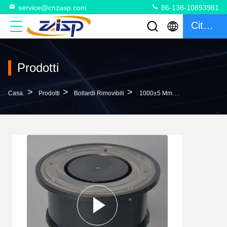
service@cnzasp.com
86-138-10893981
Citazione
Prodotti
>
>
>
Casa.
Prodotti
Bollardi Rimovibili
1000±5 Mm Di Altezza Sul Suolo Bollardi Retrattili Per Parchi E Aree Ricreative