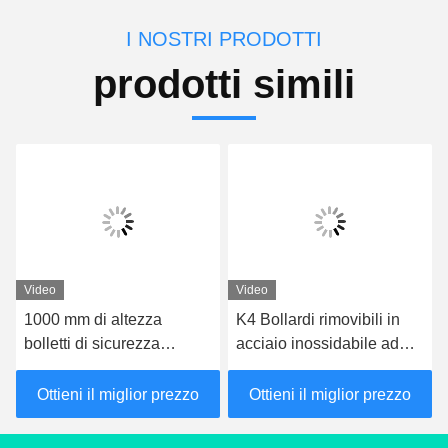
I NOSTRI PRODOTTI
prodotti simili
Video
Video
1000 mm di altezza
K4 Bollardi rimovibili in
bolletti di sicurezza
acciaio inossidabile ad
rimovibili bolletti di traffico
alta visibilità con
rimovibili 350 mm di
certificazione IWA14-1
Ottieni il miglior prezzo
Ottieni il miglior prezzo
profondità