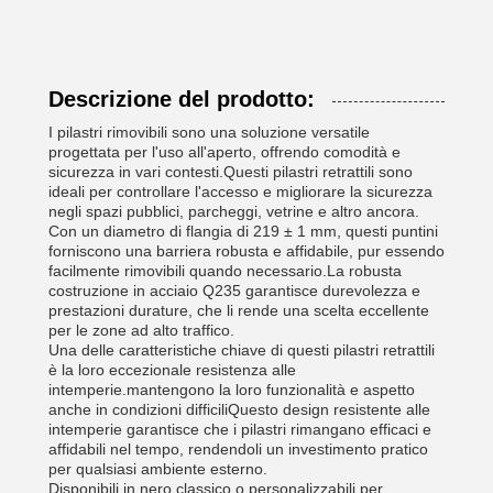
Descrizione del prodotto:
I pilastri rimovibili sono una soluzione versatile
progettata per l'uso all'aperto, offrendo comodità e
sicurezza in vari contesti.Questi pilastri retrattili sono
ideali per controllare l'accesso e migliorare la sicurezza
negli spazi pubblici, parcheggi, vetrine e altro ancora.
Con un diametro di flangia di 219 ± 1 mm, questi puntini
forniscono una barriera robusta e affidabile, pur essendo
facilmente rimovibili quando necessario.La robusta
costruzione in acciaio Q235 garantisce durevolezza e
prestazioni durature, che li rende una scelta eccellente
per le zone ad alto traffico.
Una delle caratteristiche chiave di questi pilastri retrattili
è la loro eccezionale resistenza alle
intemperie.mantengono la loro funzionalità e aspetto
anche in condizioni difficiliQuesto design resistente alle
intemperie garantisce che i pilastri rimangano efficaci e
affidabili nel tempo, rendendoli un investimento pratico
per qualsiasi ambiente esterno.
Disponibili in nero classico o personalizzabili per