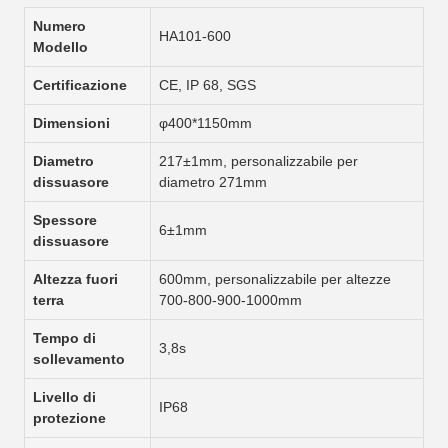
Numero
HA101-600
Modello
Certificazione
CE, IP 68, SGS
Dimensioni
φ400*1150mm
Diametro
217±1mm, personalizzabile per
dissuasore
diametro 271mm
Spessore
6±1mm
dissuasore
Altezza fuori
600mm, personalizzabile per altezze
terra
700-800-900-1000mm
Tempo di
3,8s
sollevamento
Livello di
IP68
protezione