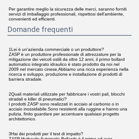
Per garantire meglio la sicurezza delle merci, saranno forniti 
servizi di imballaggio professionali, rispettosi dell'ambiente, 
convenienti ed efficienti.
Domande frequenti
1Lei è un'azienda commerciale o un produttore?
ZASP è un produttore professionale di attrezzature per la 
mitigazione dei veicoli ostili da oltre 12 anni, il primo bollard 
automatico integrato idraulico è stato prodotto da noi nel 
2009 nel mercato cinese,Abbiamo una ricca esperienza nella 
ricerca e sviluppo, produzione e installazione di prodotti di 
barriera stradale.
2Quali materiali utilizzate per fabbricare i vostri pali, blocchi 
stradali e killer di pneumatici?
I prodotti ZASP sono realizzati in acciaio al carbonio o in 
acciaio inossidabile.Sono resistenti alla ruggine e hanno una 
pulizia, finito guardare per accentuare qualsiasi progetto 
architettonico.
3Hai dei prodotti per il test di impatto?
ZASP Hydraulic Automatic Bollards è il primo ad aver 