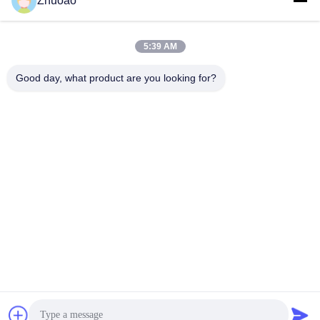
Zhuoao
600 mm-1000 mm, per
Viali e Aree di Parcheggio
sicurezza idraulica
5:39 AM
Good day, what product are you looking for?
BEIJING ZHUOAOSHIPENG TECHNOLOGY
CO., LTD.
service@cnzasp.com
86-138-10893981
Sala 2005, piano 20, edificio A, edificio Shagnlian, n. 4, strada
Fufeng, Pechino, Cina
Cina Buona qualità Bitte automatiche Fornitore. 2024-2026 Beijing