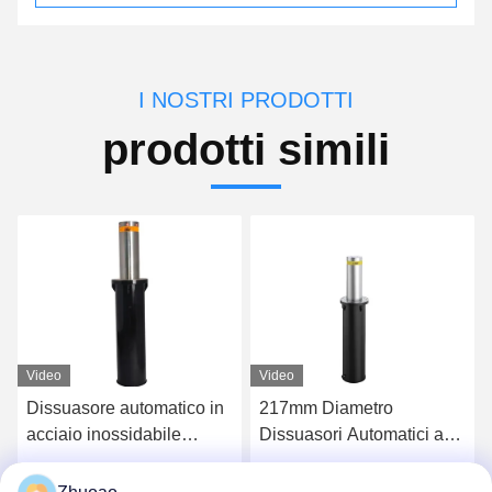
I NOSTRI PRODOTTI
prodotti simili
Video
Video
Dissuasore automatico in
217mm Diametro
acciaio inossidabile
Dissuasori Automatici ad
304/316 con grado di
Alta Sicurezza con Grado
protezione IP68, altezza
di Protezione IP68 per
Ottieni il miglior prezzo
Ottieni il miglior prezzo