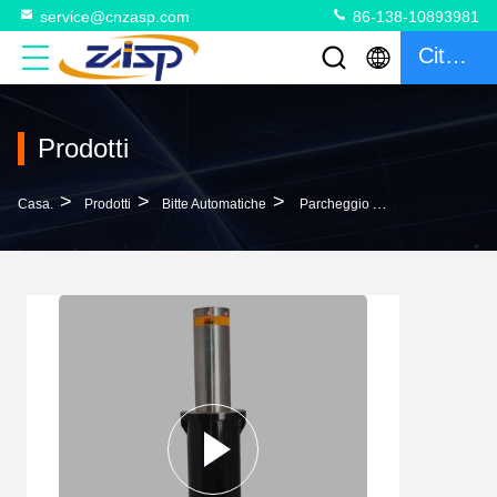
service@cnzasp.com
86-138-10893981
Citazione
Prodotti
>
>
>
Casa.
Prodotti
Bitte Automatiche
Parcheggio Alberghiero Reso Facile 304 In Acciaio Inossidabile ZASP Bollard Con Luce LED Bollard