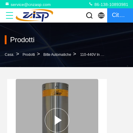
service@cnzasp.com
86-138-10893981
Citazione
Prodotti
>
>
>
Casa.
Prodotti
Bitte Automatiche
110-440V In Acciaio Inossidabile Controllo Remoto Di Veicoli Barriere Di Arresto Auto