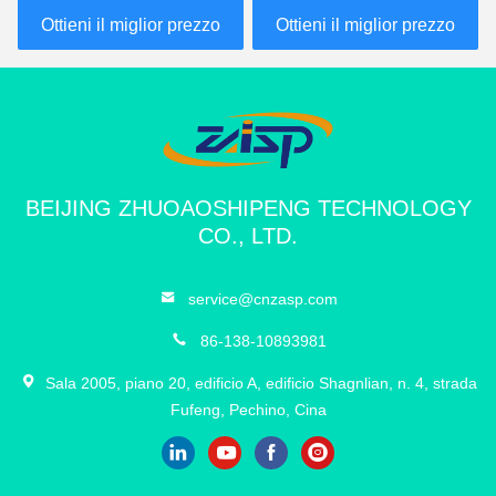
per il veicolo
Ottieni il miglior prezzo
Ottieni il miglior prezzo
BEIJING ZHUOAOSHIPENG TECHNOLOGY
CO., LTD.
service@cnzasp.com
86-138-10893981
Sala 2005, piano 20, edificio A, edificio Shagnlian, n. 4, strada
Fufeng, Pechino, Cina