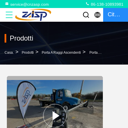
service@cnzasp.com
86-138-10893981
Citazione
Prodotti
>
>
>
Casa.
Prodotti
Porta A Raggi Ascendenti
Porta Di Barriera Di Sollevamento Manuale Di Alta Sicurezza