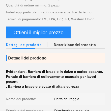
Quantità di ordine minimo: 2 pezzi
Imballaggi particolari: Fabbricazione a partire da legno
Termini di pagamento: L/C, D/A, D/P, T/T, Western Union,
Ottieni il miglior prezzo
Dettagli del prodotto
Descrizione del prodotto
Dettagli del prodotto
Evidenziare:
Barriera di braccio in rialzo a carico pesante
,
Portale di barriera di sollevamento manuale per lavori
pesanti
,
Barriera a braccio elevato di alta sicurezza
Nome del prodotto:
Porta del raggio
Principio del movimento:
Distribuzione manuale