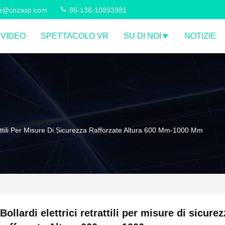
ce@cnzasp.com
86-138-10893981
VIDEO
SPETTACOLO VR
SU DI NOI
NOTIZIE
trattili Per Misure Di Sicurezza Rafforzate Altura 600 Mm-1000 Mm
Bollardi elettrici retrattili per misure di sicure