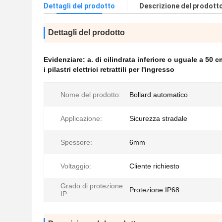
Dettagli del prodotto
Descrizione del prodott
Dettagli del prodotto
Evidenziare:
a. di cilindrata inferiore o uguale a 50 
i pilastri elettrici retrattili per l'ingresso
Nome del prodotto:
Bollard automatico
Applicazione:
Sicurezza stradale
Spessore:
6mm
Voltaggio:
Cliente richiesto
Grado di protezione
Protezione IP68
IP: