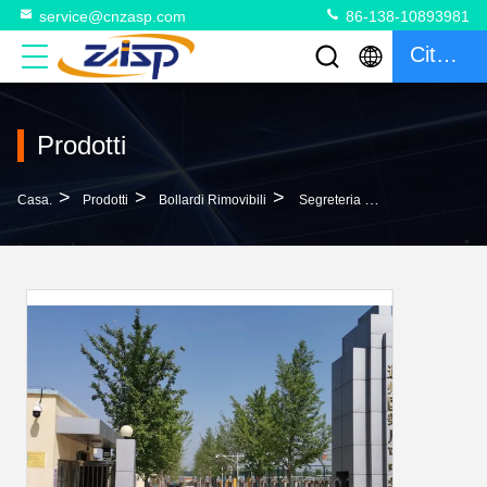
service@cnzasp.com
86-138-10893981
Citazione
Prodotti
>
>
>
Casa.
Prodotti
Bollardi Rimovibili
Segreteria Elevata 316 Punti Di Sicurezza Rimovibili Per Le Strade