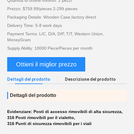
Quantità di ordine minimo: 2 pezzi
Prezzo: $759.99/pieces 2-299 pieces
Packaging Details: Wooden Case,factory direct
Delivery Time: 5-8 work days
Payment Terms: L/C, D/A, D/P, T/T, Western Union,
MoneyGram
Supply Ability: 10000 Piece/Pieces per month
Ottieni il miglior prezzo
Dettagli del prodotto
Descrizione del prodotto
Dettagli del prodotto
Evidenziare:
Posti di accesso rimovibili di alta sicurezza
,
316 Posti rimovibili per il vialetto
,
316 Punti di sicurezza rimovibili per i viali