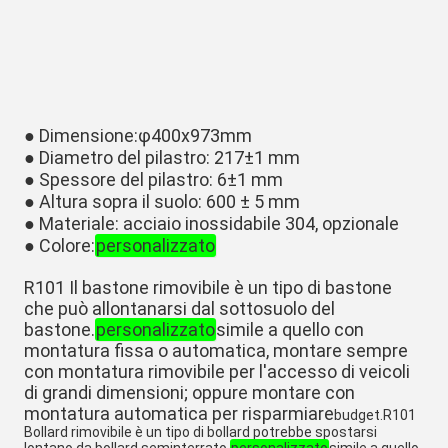
● Dimensione:φ400x973mm
● Diametro del pilastro: 217±1 mm
● Spessore del pilastro: 6±1 mm
● Altura sopra il suolo: 600 ± 5 mm
● Materiale: acciaio inossidabile 304, opzionale
● Colore:
personalizzato
R101 Il bastone rimovibile è un tipo di bastone
che può allontanarsi dal sottosuolo del
bastone.
personalizzato
simile a quello con
montatura fissa o automatica, montare sempre
con montatura rimovibile per l'accesso di veicoli
di grandi dimensioni; oppure montare con
montatura automatica per risparmiare
budget.R101
Bollard rimovibile è un tipo di bollard potrebbe spostarsi
lontano da bollard seminterrato.
personalizzato
simile a quello