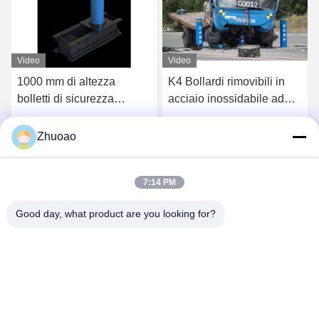
Video
Video
K4 Bollardi rimovibili in
Prestazioni eccezionali
acciaio inossidabile ad
Punto di sostegno
alta visibilità con
rimovibile per centro
certificazione IWA14-1
commerciale
Ottieni il miglior prezzo
Ottieni il miglior prezzo
Zhuoao
7:14 PM
Good day, what product are you looking for?
BEIJING ZHUOAOSHIPENG TECHNOLOGY
CO., LTD.
service@cnzasp.com