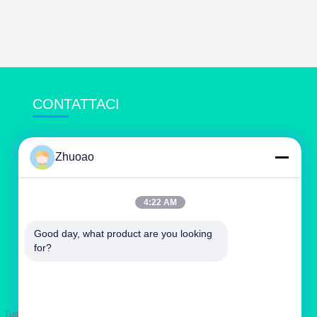
CONTATTACI
service@cnzasp.com
Zhuoao
86-138-10893981
Sala 2005, piano 20, edificio A, edificio Shagnlian,
4:22 AM
n. 4, strada Fufeng, Pechino, Cina
Good day, what product are you looking 
for?
i i diritti riservati.