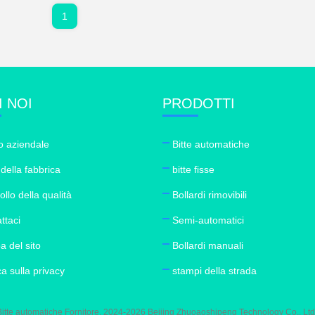
1
I NOI
PRODOTTI
lo aziendale
Bitte automatiche
 della fabbrica
bitte fisse
ollo della qualità
Bollardi rimovibili
ttaci
Semi-automatici
 del sito
Bollardi manuali
ca sulla privacy
stampi della strada
tte automatiche Fornitore. 2024-2026 Beijing Zhuoaoshipeng Technology Co., Ltd. Tutt