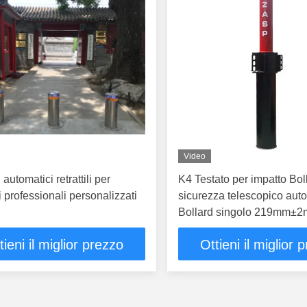
Video
 automatici retrattili per
K4 Testato per impatto Bol
i professionali personalizzati
sicurezza telescopico aut
Bollard singolo 219mm±2
diametro
tieni il miglior prezzo
Ottieni il miglior 