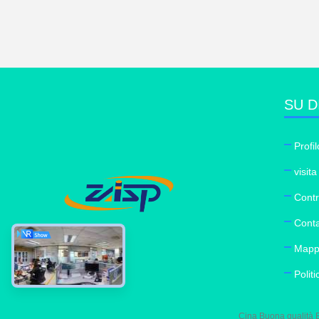
SU D
Profi
visita
Contr
Conta
Mappa
Politi
Cina Buona qualità Bi