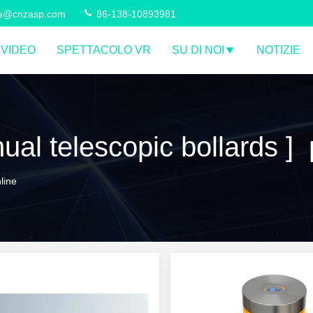
ce@cnzasp.com
86-138-10893981
VIDEO
SPETTACOLO VR
SU DI NOI
NOTIZIE
l telescopic bollards ] p
line