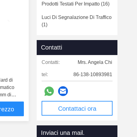
Prodotti Testati Per Impatto
(16)
Luci Di Segnalazione Di Traffico
(1)
Altri
(42)
Contatti
Contatti:
Mrs. Angela Chi
tel:
86-138-10893981
lard di
omatico
mm di
Contattaci ora
prezzo
Inviaci una mail.