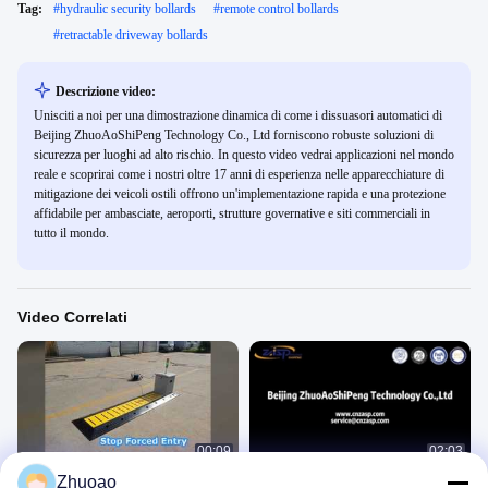
Tag:
#
hydraulic security bollards
#
remote control bollards
#
retractable driveway bollards
Descrizione video:
Unisciti a noi per una dimostrazione dinamica di come i dissuasori automatici di
Beijing ZhuoAoShiPeng Technology Co., Ltd forniscono robuste soluzioni di
sicurezza per luoghi ad alto rischio. In questo video vedrai applicazioni nel mondo
reale e scoprirai come i nostri oltre 17 anni di esperienza nelle apparecchiature di
mitigazione dei veicoli ostili offrono un'implementazione rapida e una protezione
affidabile per ambasciate, aeroporti, strutture governative e siti commerciali in
tutto il mondo.
Video Correlati
00:09
02:03
Zhuoao
Soluzioni di sicurezza anti-
ZASP Il principale fornitore di