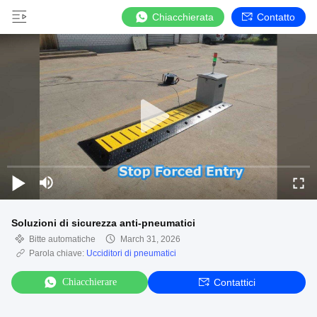
Chiacchierata
Contatto
Soluzioni di sicurezza anti-pneumatici
Bitte automatiche
March 31, 2026
Parola chiave:
Ucciditori di pneumatici
Chiacchierare
Contattici