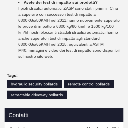
bloccanti stradali e killer di pneumatici?
I prodotti ZASP sono realizzati in acciaio al carbonio o in
acciaio inossidabile.aspetto finito che completa qualsiasi
progetto architettonico.
Avete dei test di impatto sui prodotti?
I pioli idraulici automatici ZASP sono stati i primi in Cina
a superare con successo i test di impatto a
6800KGs/80KMH nel 2011.hanno nuovamente superato
le prove di impatto a 6800 kg/80 km/h e 1500 kg/100
km/hI nostri bloccanti stradali idraulici automatici hanno
anche superato i test di impatto agli standard
6800KGs/65KMH nel 2018, equivalenti a ASTM
M40.Immagini e video dei test di impatto sono disponibili
sul nostro sito web.
Tags:
hydraulic security bollards
remote control bollards
retractable driveway bollards