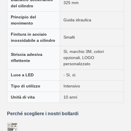
325 mm
del cilindro
Principio del
Guida idraulica
movimento
Finitura in acciaio
Smalti
inossidabile a cilindro
Sì, marchio 3M, colori
Striscia adesiva
opzionali, LOGO
riflettente
personalizzato
Luce a LED
- Sì, sì.
Tipo di utilizzo
Intensivo
Unità di vita
10 anni
Perché scegliere i nostri bollardi