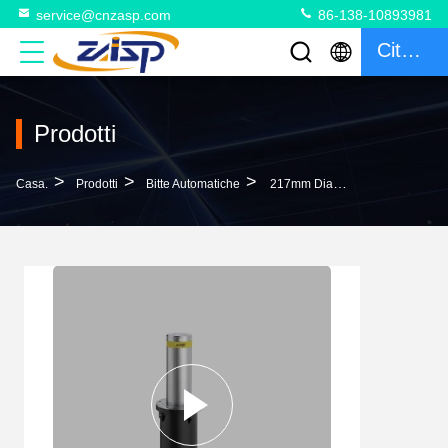
service@cnzasp.com
86-138-10893981
Citazione
Prodotti
>
>
>
Casa.
Prodotti
Bitte Automatiche
217mm Diametro Dissuasori Automatici Ad Alta Sicurezza Con Grado Di Protezione IP68 Per Viali E Aree Di Parcheggio